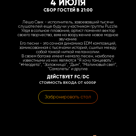
4 ИЮЛЯ
СБОР ГОСТЕЙ В 21:00
Лёша Свик - исполнитель, завоевавший тысячи
слушателей еще будучи участником группы Puzzle.
Уйдя в сольное плавание, артист поменял вектор
своего творчества, взяв на вооружение новое модное
звучание.
Его песни - это сочная динамика EDM композиций,
замиксованная с тысячами историй, сшитых между
собой тонкой ниткой меланхолии.
В своем багаже имеет немало песен, наиболее
известными из них являются "Я хочу танцевать",
"#Неодета", "Заложница", "Дым", "Малиновый свет",
"Самолеты" и другие.
ДЕЙСТВУЕТ FC/DC
СТОИМОСТЬ ВХОДА ОТ 4000₽
Забронировать стол