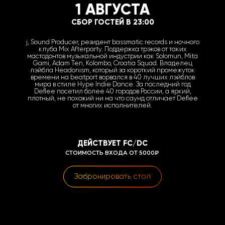
1 АВГУСТА
СБОР ГОСТЕЙ В 23:00
j, Sound Producer, резидент bassmatic records и ночного
клуба Mix Afterparty. Поддержка трэков от таких
мастодонтов музыкальной индустрии как Solomun, Mita
Gami, Adam Ten, Kolombo, Croatia Squad. Владелец
лэйбла Headonism, который за короткий промежуток
времени на beatport ворвался в 40 лучших лэйблов
мира в стиле Hype Indie Dance. За последний год
Deflee посетил более 40 городов России, а яркий,
плотный, не похожий ни на что саунд отличает Deflee
от многих исполнителей.
ДЕЙСТВУЕТ FC/DC
СТОИМОСТЬ ВХОДА ОТ 5000₽
Забронировать стол